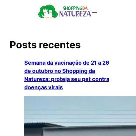
Pular
para
o
conteúdo
Posts recentes
Semana da vacinação de 21 a 26
de outubro no Shopping da
Natureza: proteja seu pet contra
doenças virais