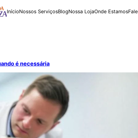
Início
Nossos Serviços
Blog
Nossa Loja
Onde Estamos
Fal
uando é necessária